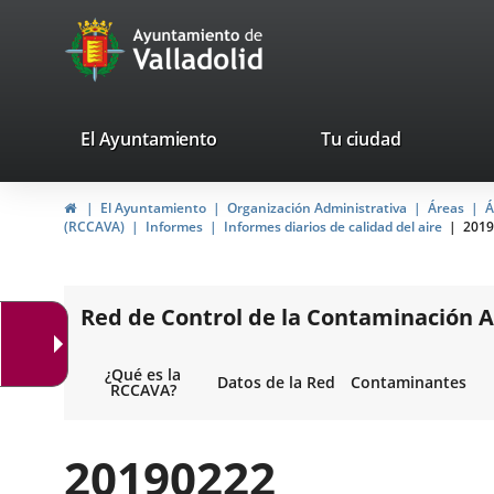
Portal
Jump to content
avaTop
Web
del
Ayuntamiento
valladolid.es
El Ayuntamiento
Tu ciudad
de
Home
El Ayuntamiento
Organización Administrativa
Áreas
Á
Valladolid
(RCCAVA)
Informes
Informes diarios de calidad del aire
2019
Red de Control de la Contaminación A
¿Qué es la
Datos de la Red
Contaminantes
RCCAVA?
20190222