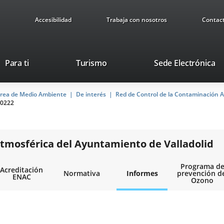
Accesibilidad
Trabaja con nosotros
Contac
This
Li
Para ti
Turismo
Sede Electrónica
link
to
will
ex
rea de Medio Ambiente
De interés
open
Red de Control de la Contaminación A
ap
0222
in
a
pop-
up
tmosférica del Ayuntamiento de Valladolid
window.
Programa d
Acreditación
Normativa
Informes
prevención d
ENAC
Ozono