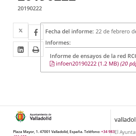
20190222
Twitter
Enlace
Facebook
Enlace
Fecha del informe
22 de febrero d
a
a
Informes
Linkedin
Enlace
Print
una
una
a
Informe de ensayos de la red R
aplicación
aplicación
infoen20190222
(1.2
MB
)
(20 pá
una
externa.
externa.
aplicación
externa.
valladol
El Ayunt
Plaza Mayor, 1. 47001 Valladolid, España. Teléfono:
+34 983