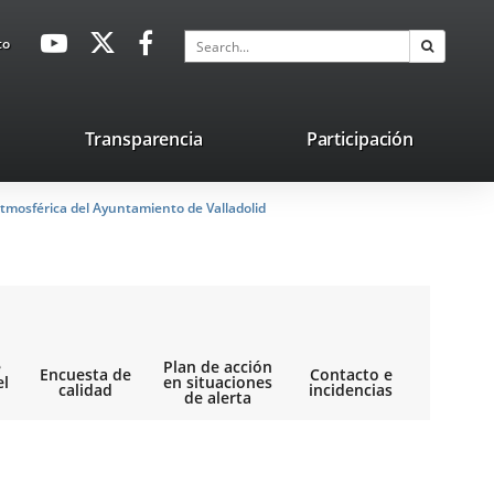
avaHeaderSocial
Link
Link
Link
Search
to
Search
to
to
to
external
external
external
application.
application.
application.
nk
Transparencia
Participación
ternal
tmosférica del Ayuntamiento de Valladolid
plication.
e
Plan de acción
Encuesta de
Contacto e
el
en situaciones
calidad
incidencias
de alerta