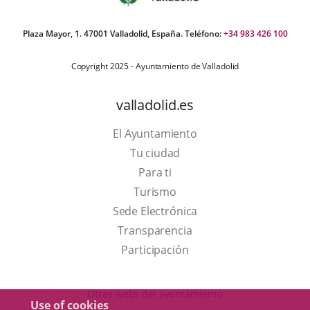
Plaza Mayor, 1. 47001 Valladolid, España. Teléfono:
+34 983 426 100
Copyright 2025 - Ayuntamiento de Valladolid
valladolid.es
El Ayuntamiento
Tu ciudad
Para ti
This
Turismo
link
Link
Sede Electrónica
will
to
Transparencia
open
external
Participación
in
application.
a
Otras webs del ayuntamiento
Use of cookies
pop-