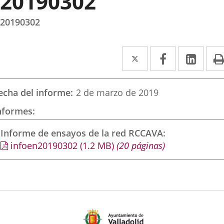
20190302
20190302
Twitter
Enlace
Facebook
Enlace
Link
Enla
a
a
a
una
una
una
echa del informe
2 de marzo de 2019
aplicación
aplicación
aplic
nformes
externa.
externa.
exte
Informe de ensayos de la red RCCAVA
infoen20190302
(1.2
MB
)
(20 páginas)