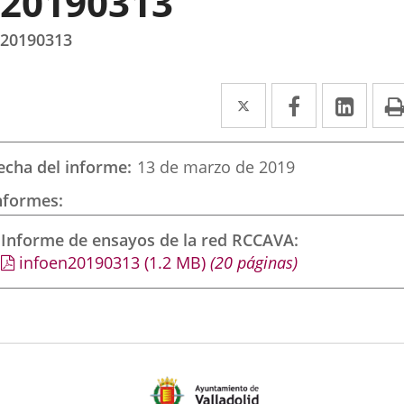
20190313
20190313
Twitter
Enlace
Facebook
Enlace
Link
Enla
a
a
a
una
una
una
echa del informe
13 de marzo de 2019
aplicación
aplicación
aplic
nformes
externa.
externa.
exte
Informe de ensayos de la red RCCAVA
infoen20190313
(1.2
MB
)
(20 páginas)