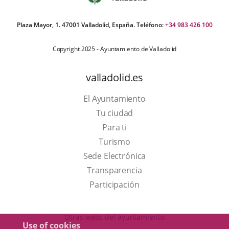
Plaza Mayor, 1. 47001 Valladolid, España. Teléfono:
+34 983 426 100
Copyright 2025 - Ayuntamiento de Valladolid
valladolid.es
El Ayuntamiento
Tu ciudad
Para ti
This
Turismo
link
Link
Sede Electrónica
will
to
Transparencia
open
external
Participación
in
application.
a
Otras webs del ayuntamiento
Use of cookies
pop-