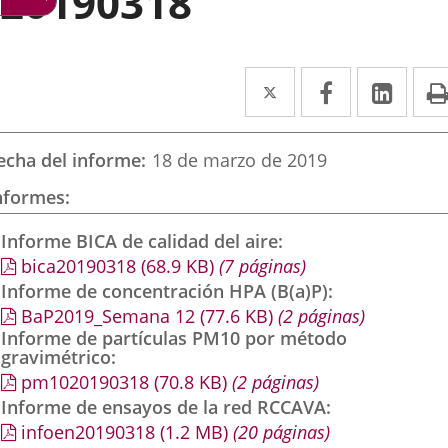
20190318
Twitter
Enlace
Facebook
Enlace
Link
Enla
a
a
a
una
una
una
echa del informe
18 de marzo de 2019
aplicación
aplicación
aplic
nformes
externa.
externa.
exte
Informe BICA de calidad del aire
bica20190318
(68.9
KB
)
(7 páginas)
Informe de concentración HPA (B(a)P)
BaP2019_Semana 12
(77.6
KB
)
(2 páginas)
Informe de partículas PM10 por método
gravimétrico
pm1020190318
(70.8
KB
)
(2 páginas)
Informe de ensayos de la red RCCAVA
infoen20190318
(1.2
MB
)
(20 páginas)