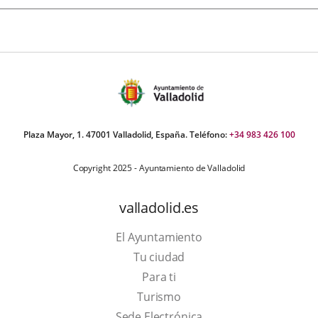
Plaza Mayor, 1. 47001 Valladolid, España. Teléfono:
+34 983 426 100
Copyright 2025 - Ayuntamiento de Valladolid
valladolid.es
El Ayuntamiento
Tu ciudad
Para ti
This
Turismo
link
Link
Sede Electrónica