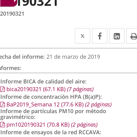
20190321
20190321
Twitter
Enlace
Facebook
Enlace
Link
Enla
a
a
a
una
una
una
echa del informe
21 de marzo de 2019
aplicación
aplicación
aplic
nformes
externa.
externa.
exte
Informe BICA de calidad del aire
bica20190321
(67.1
KB
)
(7 páginas)
Informe de concentración HPA (B(a)P)
BaP2019_Semana 12
(77.6
KB
)
(2 páginas)
Informe de partículas PM10 por método
gravimétrico
pm1020190321
(70.8
KB
)
(2 páginas)
Informe de ensayos de la red RCCAVA