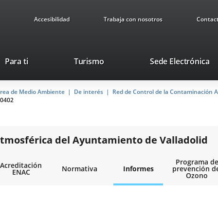
Accesibilidad
Trabaja con nosotros
Contac
This
Li
Para ti
Turismo
Sede Electrónica
link
to
will
ex
rea de Medio Ambiente
De interés
open
Red de Control de la Contaminación A
ap
0402
in
a
pop-
up
tmosférica del Ayuntamiento de Valladolid
window.
Programa d
Acreditación
Normativa
Informes
prevención d
ENAC
Ozono