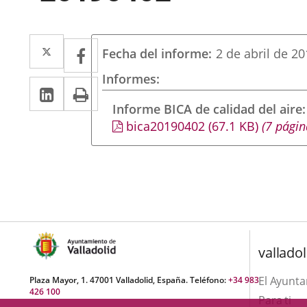
Twitter
Enlace
Facebook
Enlace
Fecha del informe
2 de abril de 2
a
a
Informes
Linkedin
Enlace
Print
una
una
a
Informe BICA de calidad del aire
aplicación
aplicación
bica20190402
(67.1
KB
)
(7 págin
una
externa.
externa.
aplicación
externa.
valladol
El Ayunt
Plaza Mayor, 1. 47001 Valladolid, España. Teléfono:
+34 983
426 100
Para ti