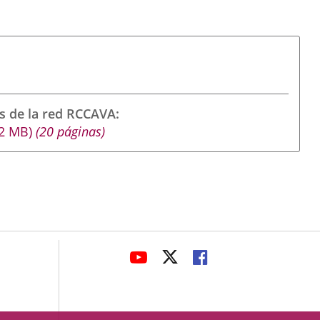
s de la red RCCAVA
.2
MB
)
(20 páginas)
avaHeaderSocial
LINK
LINK
LINK
TO
TO
TO
EXTERNAL
EXTERNAL
EXTERNAL
APPLICATION.
APPLICATION.
APPLICATION.