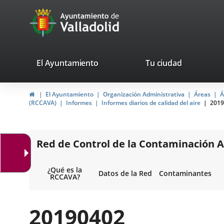
Portal
Jump to content
avaTop
Web
del
Ayuntamiento
valladolid.es
El Ayuntamiento
Tu ciudad
de
Home
El Ayuntamiento
Organización Administrativa
Áreas
Á
Valladolid
(RCCAVA)
Informes
Informes diarios de calidad del aire
2019
Red de Control de la Contaminación A
¿Qué es la
Datos de la Red
Contaminantes
RCCAVA?
20190402