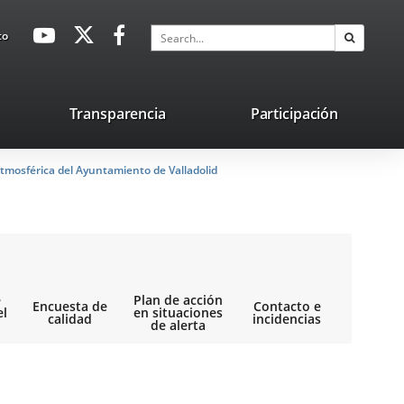
avaHeaderSocial
Link
Link
Link
Search
to
Search
to
to
to
external
external
external
application.
application.
application.
nk
Transparencia
Participación
ternal
tmosférica del Ayuntamiento de Valladolid
plication.
e
Plan de acción
Encuesta de
Contacto e
el
en situaciones
calidad
incidencias
de alerta