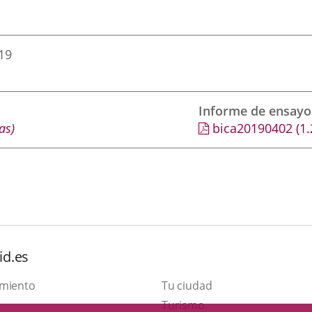
019
Informe de ensayo
as)
bica20190402
(1
id.es
amiento
Tu ciudad
This
Turismo