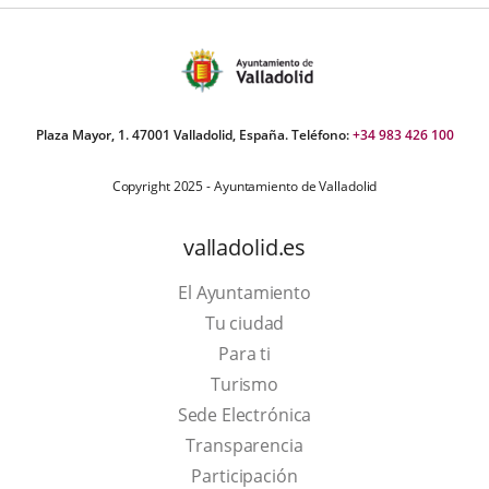
Plaza Mayor, 1. 47001 Valladolid, España. Teléfono:
+34 983 426 100
Copyright 2025 - Ayuntamiento de Valladolid
valladolid.es
El Ayuntamiento
Tu ciudad
Para ti
This
Turismo
link
Link
Sede Electrónica
will
to
Transparencia
open
external
Participación