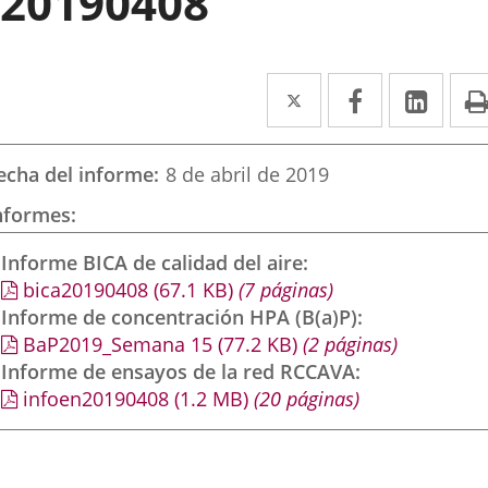
20190408
Twitter
Enlace
Facebook
Enlace
Link
Enla
a
a
a
una
una
una
echa del informe
8 de abril de 2019
aplicación
aplicación
aplic
nformes
externa.
externa.
exte
Informe BICA de calidad del aire
bica20190408
(67.1
KB
)
(7 páginas)
Informe de concentración HPA (B(a)P)
BaP2019_Semana 15
(77.2
KB
)
(2 páginas)
Informe de ensayos de la red RCCAVA
infoen20190408
(1.2
MB
)
(20 páginas)