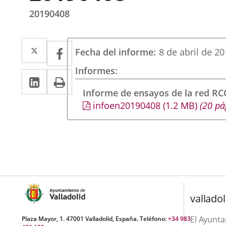
20190408
Twitter
Enlace
Facebook
Enlace
Fecha del informe
8 de abril de 2
a
a
Informes
Linkedin
Enlace
Print
una
una
a
Informe de ensayos de la red R
aplicación
aplicación
infoen20190408
(1.2
MB
)
(20 pá
una
externa.
externa.
aplicación
externa.
valladol
El Ayunt
Plaza Mayor, 1. 47001 Valladolid, España. Teléfono:
+34 983