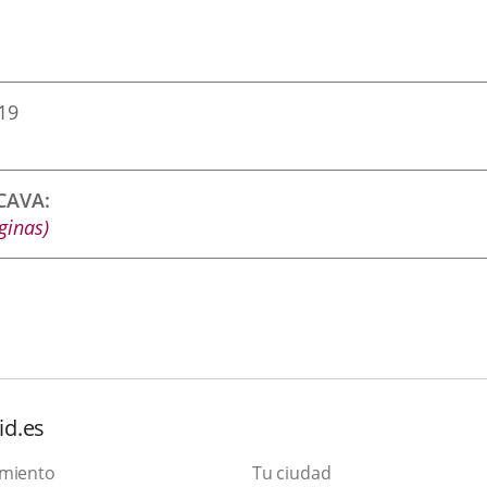
019
CCAVA
ginas)
id.es
amiento
Tu ciudad