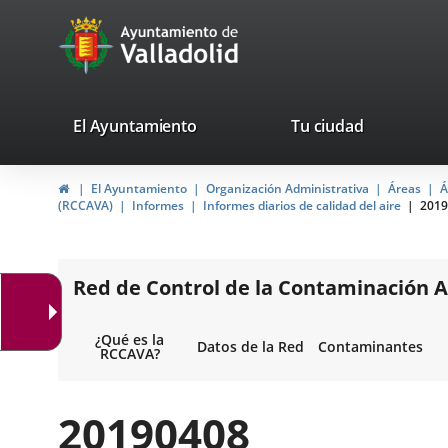
Portal
Jump to content
avaTop
Web
del
Ayuntamiento
valladolid.es
El Ayuntamiento
Tu ciudad
de
Home
El Ayuntamiento
Organización Administrativa
Áreas
Á
Valladolid
(RCCAVA)
Informes
Informes diarios de calidad del aire
2019
Red de Control de la Contaminación A
¿Qué es la
Datos de la Red
Contaminantes
RCCAVA?
20190408