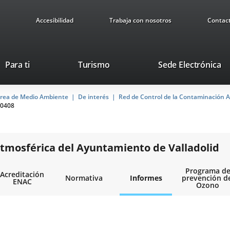
Accesibilidad
Trabaja con nosotros
Contac
This
Li
Para ti
Turismo
Sede Electrónica
link
to
will
ex
rea de Medio Ambiente
De interés
open
Red de Control de la Contaminación A
ap
0408
in
a
pop-
up
tmosférica del Ayuntamiento de Valladolid
window.
Programa d
Acreditación
Normativa
Informes
prevención d
ENAC
Ozono