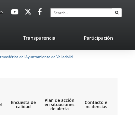
avaHeaderSocial
Link
Link
Link
Search
to
Search
to
to
to
external
external
external
application.
application.
application.
nk
Transparencia
Participación
ternal
tmosférica del Ayuntamiento de Valladolid
plication.
e
Plan de acción
Encuesta de
Contacto e
el
en situaciones
calidad
incidencias
de alerta