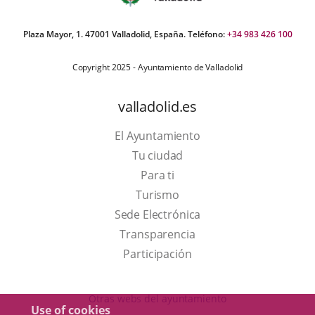
Plaza Mayor, 1. 47001 Valladolid, España. Teléfono:
+34 983 426 100
Copyright 2025 - Ayuntamiento de Valladolid
valladolid.es
El Ayuntamiento
Tu ciudad
Para ti
This
Turismo
link
Link
Sede Electrónica
will
to
Transparencia
open
external
Participación
in
application.
a
Otras webs del ayuntamiento
Use of cookies
pop-