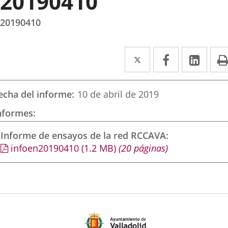
20190410
20190410
Twitter
Enlace
Facebook
Enlace
Link
Enla
a
a
a
una
una
una
echa del informe
10 de abril de 2019
aplicación
aplicación
aplic
nformes
externa.
externa.
exte
Informe de ensayos de la red RCCAVA
infoen20190410
(1.2
MB
)
(20 páginas)