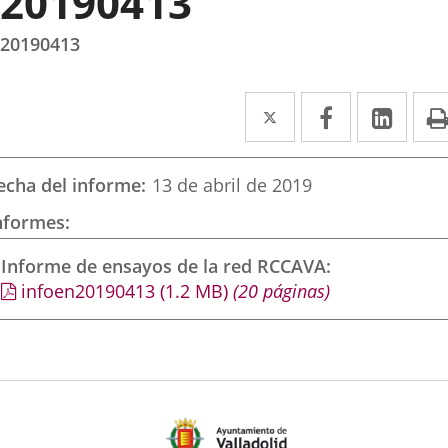
20190413
20190413
Twitter
Enlace
Facebook
Enlace
Link
Enla
a
a
a
una
una
una
echa del informe
13 de abril de 2019
aplicación
aplicación
aplic
nformes
externa.
externa.
exte
Informe de ensayos de la red RCCAVA
infoen20190413
(1.2
MB
)
(20 páginas)