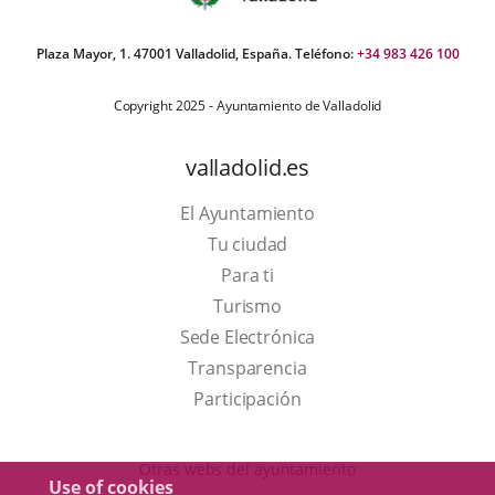
Plaza Mayor, 1. 47001 Valladolid, España. Teléfono:
+34 983 426 100
Copyright 2025 - Ayuntamiento de Valladolid
valladolid.es
El Ayuntamiento
Tu ciudad
Para ti
This
Turismo
link
Link
Sede Electrónica
will
to
Transparencia
open
external
Participación
in
application.
a
Otras webs del ayuntamiento
Use of cookies
pop-