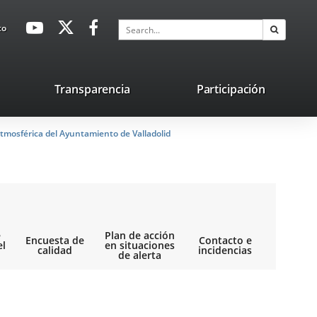
avaHeaderSocial
Link
Link
Link
Search
to
Search
to
to
to
external
external
external
application.
application.
application.
nk
Transparencia
Participación
ternal
tmosférica del Ayuntamiento de Valladolid
plication.
e
Plan de acción
Encuesta de
Contacto e
el
en situaciones
calidad
incidencias
de alerta