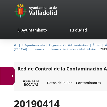
Portal
Jump to content
avaTop
Web
del
Ayuntamiento
valladolid.es
El Ayuntamiento
Tu ciudad
de
Home
El Ayuntamiento
Organización Administrativa
Áreas
Á
Valladolid
(RCCAVA)
Informes
Informes diarios de calidad del aire
2019
Red de Control de la Contaminación A
¿Qué es la
Datos de la Red
Contaminantes
RCCAVA?
20190414