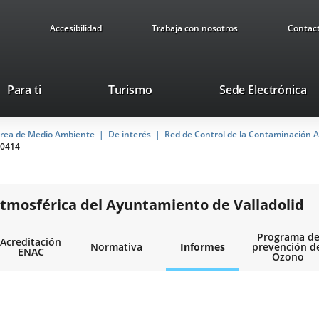
Accesibilidad
Trabaja con nosotros
Contac
This
Li
Para ti
Turismo
Sede Electrónica
link
to
will
ex
rea de Medio Ambiente
De interés
open
Red de Control de la Contaminación A
ap
0414
in
a
pop-
up
tmosférica del Ayuntamiento de Valladolid
window.
Programa d
Acreditación
Normativa
Informes
prevención d
ENAC
Ozono