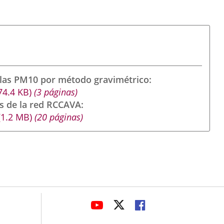
ulas PM10 por método gravimétrico
74.4
KB
)
(3 páginas)
s de la red RCCAVA
(1.2
MB
)
(20 páginas)
avaHeaderSocial
LINK
LINK
LINK
TO
TO
TO