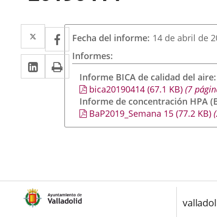
Twitter
Enlace
Facebook
Enlace
Fecha del informe
14 de abril de 
a
a
Informes
Linkedin
Enlace
Print
una
una
a
Informe BICA de calidad del aire
aplicación
aplicación
bica20190414
(67.1
KB
)
(7 págin
una
externa.
externa.
Informe de concentración HPA (B
aplicación
BaP2019_Semana 15
(77.2
KB
)
(
externa.
valladol