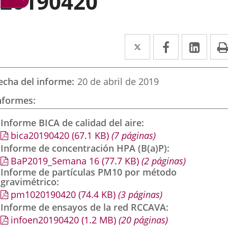
20190420
Twitter
Enlace
Facebook
Enlace
Link
Enla
a
a
a
una
una
una
echa del informe
20 de abril de 2019
aplicación
aplicación
aplic
nformes
externa.
externa.
exte
Informe BICA de calidad del aire
bica20190420
(67.1
KB
)
(7 páginas)
Informe de concentración HPA (B(a)P)
BaP2019_Semana 16
(77.7
KB
)
(2 páginas)
Informe de partículas PM10 por método
gravimétrico
pm1020190420
(74.4
KB
)
(3 páginas)
Informe de ensayos de la red RCCAVA
infoen20190420
(1.2
MB
)
(20 páginas)