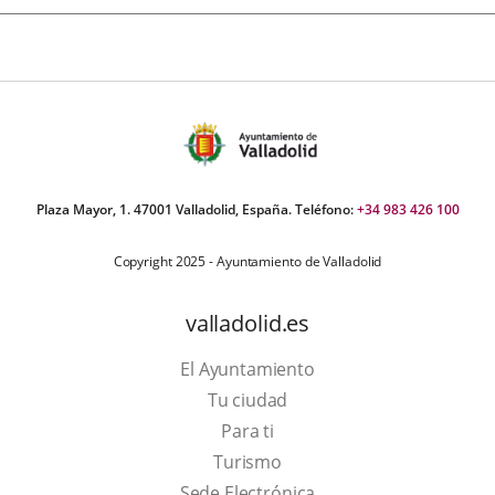
Plaza Mayor, 1. 47001 Valladolid, España. Teléfono:
+34 983 426 100
Copyright 2025 - Ayuntamiento de Valladolid
valladolid.es
El Ayuntamiento
Tu ciudad
Para ti
This
Turismo
link
Link
Sede Electrónica