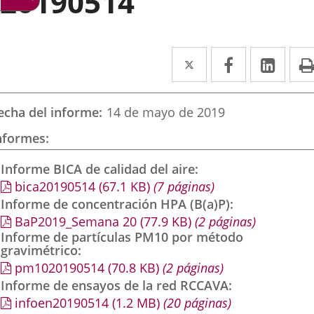
20190514
Twitter
Enlace
Facebook
Enlace
Link
Enla
a
a
a
una
una
una
echa del informe
14 de mayo de 2019
aplicación
aplicación
aplic
nformes
externa.
externa.
exte
Informe BICA de calidad del aire
bica20190514
(67.1
KB
)
(7 páginas)
Informe de concentración HPA (B(a)P)
BaP2019_Semana 20
(77.9
KB
)
(2 páginas)
Informe de partículas PM10 por método
gravimétrico
pm1020190514
(70.8
KB
)
(2 páginas)
Informe de ensayos de la red RCCAVA
infoen20190514
(1.2
MB
)
(20 páginas)