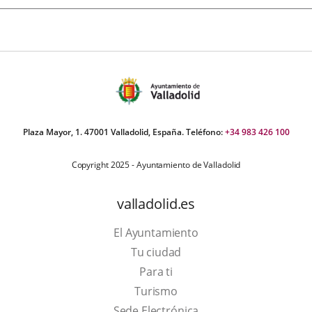
Plaza Mayor, 1. 47001 Valladolid, España. Teléfono:
+34 983 426 100
Copyright 2025 - Ayuntamiento de Valladolid
valladolid.es
El Ayuntamiento
Tu ciudad
Para ti
This
Turismo
link
Link
Sede Electrónica