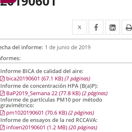
20190601
Twitter
Enlace
Facebook
Enlace
Link
Enla
a
a
a
una
una
una
echa del informe
1 de junio de 2019
aplicación
aplicación
aplic
nformes
externa.
externa.
exte
Informe BICA de calidad del aire
bica20190601
(67.1
KB
)
(7 páginas)
Informe de concentración HPA (B(a)P)
BaP2019_Semana 22
(77.8
KB
)
(2 páginas)
Informe de partículas PM10 por método
gravimétrico
pm1020190601
(70.6
KB
)
(2 páginas)
Informe de ensayos de la red RCCAVA
infoen20190601
(1.2
MB
)
(20 páginas)