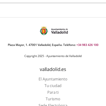
Plaza Mayor, 1. 47001 Valladolid, España. Teléfono:
+34 983 426 100
Copyright 2025 - Ayuntamiento de Valladolid
valladolid.es
El Ayuntamiento
Tu ciudad
Para ti
This
Turismo
link
Link
Sede Electrónica