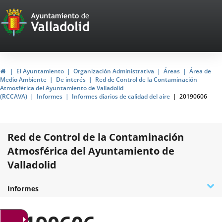
Portal
Jump to content
Web
del
Ayuntamiento
Home
El Ayuntamiento
Organización Administrativa
Áreas
Área de
Medio Ambiente
De interés
Red de Control de la Contaminación
de
Atmosférica del Ayuntamiento de Valladolid
(RCCAVA)
Informes
Informes diarios de calidad del aire
20190606
Valladolid
Red de Control de la Contaminación
Atmosférica del Ayuntamiento de
Valladolid
D
¿Qué es la RCCAVA?
Datos de la Red
Contaminantes
Acreditación ENAC
Normativa
Programa de prevención del Ozono
Encuesta de calidad
Plan de acción en situaciones de alerta
Contacto e incidencias
Informes
t