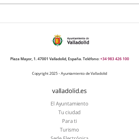
Plaza Mayor, 1. 47001 Valladolid, España. Teléfono:
+34 983 426 100
Copyright 2025 - Ayuntamiento de Valladolid
valladolid.es
El Ayuntamiento
Tu ciudad
Para ti
This
Turismo
link
Link
Sede Electrónica