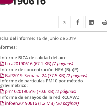
20190616
Twitter
Enlace
Facebook
Enlace
Link
Enla
a
a
a
una
una
una
echa del informe
16 de junio de 2019
aplicación
aplicación
aplic
nformes
externa.
externa.
exte
Informe BICA de calidad del aire
bica20190616
(67.1
KB
)
(7 páginas)
Informe de concentración HPA (B(a)P)
BaP2019_Semana 24
(77.5
KB
)
(2 páginas)
Informe de partículas PM10 por método
gravimétrico
pm1020190616
(70.6
KB
)
(2 páginas)
Informe de ensayos de la red RCCAVA
infoen20190616
(1.2
MB
)
(20 páginas)