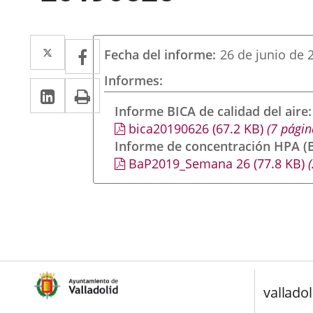
Twitter
Enlace
Facebook
Enlace
Fecha del informe
26 de junio de 
a
a
Informes
Linkedin
Enlace
Print
una
una
a
Informe BICA de calidad del aire
aplicación
aplicación
bica20190626
(67.2
KB
)
(7 págin
una
externa.
externa.
Informe de concentración HPA (B
aplicación
BaP2019_Semana 26
(77.8
KB
)
(
externa.
valladol