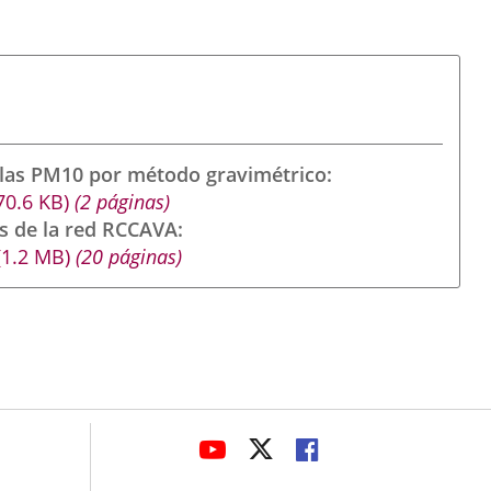
ulas PM10 por método gravimétrico
70.6
KB
)
(2 páginas)
s de la red RCCAVA
(1.2
MB
)
(20 páginas)
avaHeaderSocial
LINK
LINK
LINK
TO
TO
TO