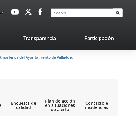
avaHeaderSocial
Link
Link
Link
Search
to
Search
to
to
to
external
external
external
application.
application.
application.
nk
Transparencia
Participación
ternal
tmosférica del Ayuntamiento de Valladolid
plication.
e
Plan de acción
Encuesta de
Contacto e
el
en situaciones
calidad
incidencias
de alerta