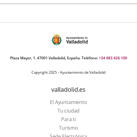
Plaza Mayor, 1. 47001 Valladolid, España. Teléfono:
+34 983 426 100
Copyright 2025 - Ayuntamiento de Valladolid
valladolid.es
El Ayuntamiento
Tu ciudad
Para ti
This
Turismo
link
Link
Sede Electrónica