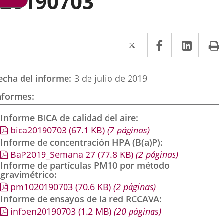
20190703
Twitter
Enlace
Facebook
Enlace
Link
Enla
a
a
a
una
una
una
echa del informe
3 de julio de 2019
aplicación
aplicación
aplic
nformes
externa.
externa.
exte
Informe BICA de calidad del aire
bica20190703
(67.1
KB
)
(7 páginas)
Informe de concentración HPA (B(a)P)
BaP2019_Semana 27
(77.8
KB
)
(2 páginas)
Informe de partículas PM10 por método
gravimétrico
pm1020190703
(70.6
KB
)
(2 páginas)
Informe de ensayos de la red RCCAVA
infoen20190703
(1.2
MB
)
(20 páginas)