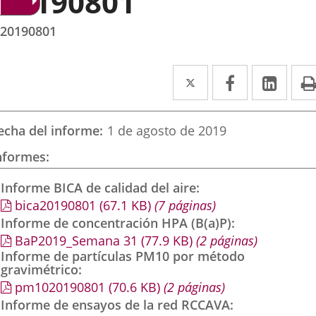
20190801
20190801
Twitter
Enlace
Facebook
Enlace
Link
Enla
a
a
a
una
una
una
echa del informe
1 de agosto de 2019
aplicación
aplicación
aplic
nformes
externa.
externa.
exte
Informe BICA de calidad del aire
bica20190801
(67.1
KB
)
(7 páginas)
Informe de concentración HPA (B(a)P)
BaP2019_Semana 31
(77.9
KB
)
(2 páginas)
Informe de partículas PM10 por método
gravimétrico
pm1020190801
(70.6
KB
)
(2 páginas)
Informe de ensayos de la red RCCAVA