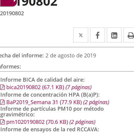
20190802
20190802
Twitter
Enlace
Facebook
Enlace
Link
Enla
a
a
a
una
una
una
echa del informe
2 de agosto de 2019
aplicación
aplicación
aplic
nformes
externa.
externa.
exte
Informe BICA de calidad del aire
bica20190802
(67.1
KB
)
(7 páginas)
Informe de concentración HPA (B(a)P)
BaP2019_Semana 31
(77.9
KB
)
(2 páginas)
Informe de partículas PM10 por método
gravimétrico
pm1020190802
(70.6
KB
)
(2 páginas)
Informe de ensayos de la red RCCAVA