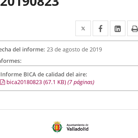
20190823
Twitter
Enlace
Facebook
Enlace
Link
Enla
a
a
a
una
una
una
echa del informe
23 de agosto de 2019
aplicación
aplicación
aplic
nformes
externa.
externa.
exte
Informe BICA de calidad del aire
bica20180823
(67.1
KB
)
(7 páginas)