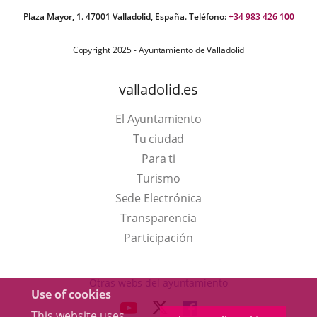
Plaza Mayor, 1. 47001 Valladolid, España. Teléfono:
+34 983 426 100
Copyright 2025 - Ayuntamiento de Valladolid
valladolid.es
El Ayuntamiento
Tu ciudad
Para ti
This
Turismo
link
Link
Sede Electrónica
will
to
Transparencia
open
external
Participación
in
application.
a
Otras webs del ayuntamiento
Use of cookies
pop-
aderSocial
LINK
LINK
LINK
This website uses
up