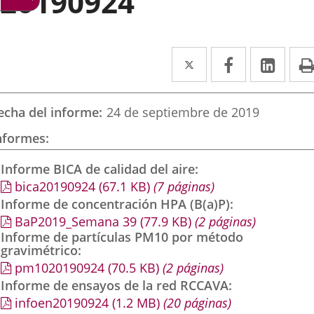
20190924
Twitter
Enlace
Facebook
Enlace
Link
Enla
a
a
a
una
una
una
echa del informe
24 de septiembre de 2019
aplicación
aplicación
aplic
nformes
externa.
externa.
exte
Informe BICA de calidad del aire
bica20190924
(67.1
KB
)
(7 páginas)
Informe de concentración HPA (B(a)P)
BaP2019_Semana 39
(77.9
KB
)
(2 páginas)
Informe de partículas PM10 por método
gravimétrico
pm1020190924
(70.5
KB
)
(2 páginas)
Informe de ensayos de la red RCCAVA
infoen20190924
(1.2
MB
)
(20 páginas)