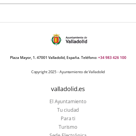
Plaza Mayor, 1. 47001 Valladolid, España. Teléfono:
+34 983 426 100
Copyright 2025 - Ayuntamiento de Valladolid
valladolid.es
El Ayuntamiento
Tu ciudad
Para ti
This
Turismo
link
Link
Sede Electrónica