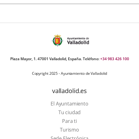
Plaza Mayor, 1. 47001 Valladolid, España. Teléfono:
+34 983 426 100
Copyright 2025 - Ayuntamiento de Valladolid
valladolid.es
El Ayuntamiento
Tu ciudad
Para ti
This
Turismo
link
Link
Sede Electrónica