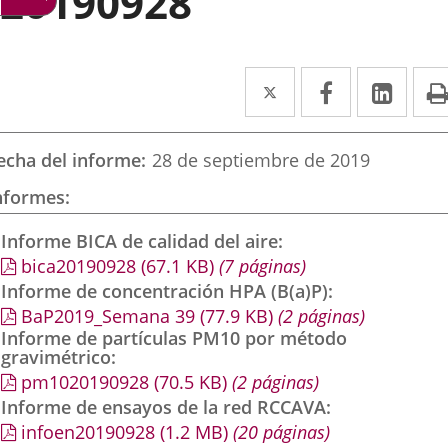
20190928
Twitter
Enlace
Facebook
Enlace
Link
Enla
a
a
a
una
una
una
echa del informe
28 de septiembre de 2019
aplicación
aplicación
aplic
nformes
externa.
externa.
exte
Informe BICA de calidad del aire
bica20190928
(67.1
KB
)
(7 páginas)
Informe de concentración HPA (B(a)P)
BaP2019_Semana 39
(77.9
KB
)
(2 páginas)
Informe de partículas PM10 por método
gravimétrico
pm1020190928
(70.5
KB
)
(2 páginas)
Informe de ensayos de la red RCCAVA
infoen20190928
(1.2
MB
)
(20 páginas)