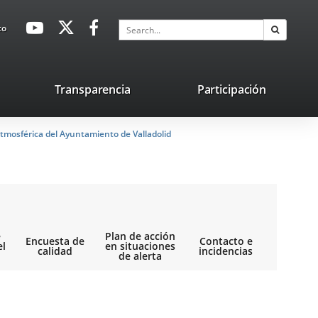
avaHeaderSocial
Link
Link
Link
Search
to
Search
to
to
to
external
external
external
application.
application.
application.
nk
Transparencia
Participación
ternal
tmosférica del Ayuntamiento de Valladolid
plication.
e
Plan de acción
Encuesta de
Contacto e
el
en situaciones
calidad
incidencias
de alerta