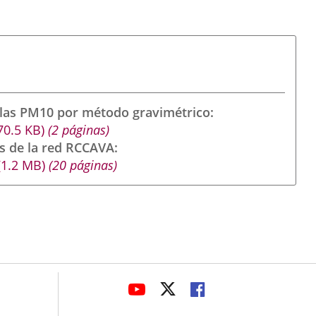
ulas PM10 por método gravimétrico
70.5
KB
)
(2 páginas)
s de la red RCCAVA
(1.2
MB
)
(20 páginas)
avaHeaderSocial
LINK
LINK
LINK
TO
TO
TO