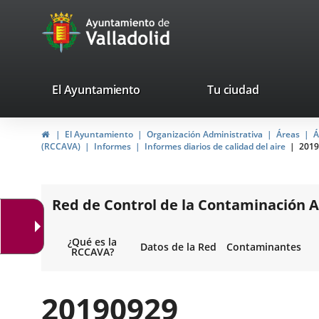
Portal
Jump to content
avaTop
Web
del
Ayuntamiento
valladolid.es
El Ayuntamiento
Tu ciudad
de
Home
El Ayuntamiento
Organización Administrativa
Áreas
Á
Valladolid
(RCCAVA)
Informes
Informes diarios de calidad del aire
2019
Red de Control de la Contaminación A
¿Qué es la
Datos de la Red
Contaminantes
RCCAVA?
20190929