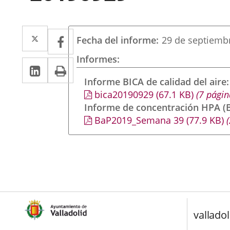
Twitter
Enlace
Facebook
Enlace
Fecha del informe
29 de septiemb
a
a
Informes
Linkedin
Enlace
Print
una
una
a
Informe BICA de calidad del aire
aplicación
aplicación
bica20190929
(67.1
KB
)
(7 págin
una
externa.
externa.
Informe de concentración HPA (B
aplicación
BaP2019_Semana 39
(77.9
KB
)
(
externa.
valladol