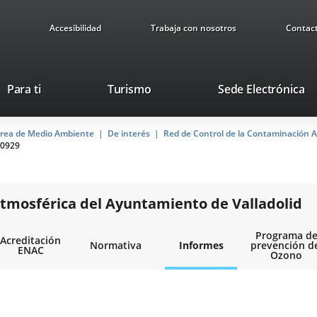
Accesibilidad
Trabaja con nosotros
Contac
This
Li
Para ti
Turismo
Sede Electrónica
link
to
will
ex
rea de Medio Ambiente
De interés
open
Red de Control de la Contaminación A
ap
0929
in
a
pop-
up
tmosférica del Ayuntamiento de Valladolid
window.
Programa d
Acreditación
Normativa
Informes
prevención d
ENAC
Ozono