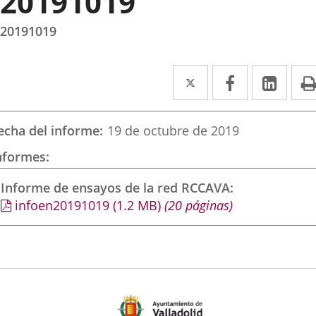
20191019
20191019
Twitter
Enlace
Facebook
Enlace
Link
Enla
a
a
a
una
una
una
echa del informe
19 de octubre de 2019
aplicación
aplicación
aplic
nformes
externa.
externa.
exte
Informe de ensayos de la red RCCAVA
infoen20191019
(1.2
MB
)
(20 páginas)