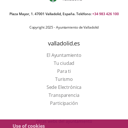
Plaza Mayor, 1. 47001 Valladolid, España. Teléfono:
+34 983 426 100
Copyright 2025 - Ayuntamiento de Valladolid
valladolid.es
El Ayuntamiento
Tu ciudad
Para ti
This
Turismo
link
Link
Sede Electrónica
will
to
Transparencia
open
external
Participación
in
application.
a
Otras webs del ayuntamiento
Use of cookies
pop-