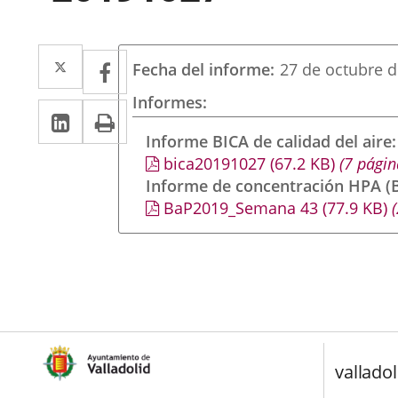
Twitter
Enlace
Facebook
Enlace
Fecha del informe
27 de octubre 
a
a
Informes
Linkedin
Enlace
Print
una
una
a
Informe BICA de calidad del aire
aplicación
aplicación
bica20191027
(67.2
KB
)
(7 págin
una
externa.
externa.
Informe de concentración HPA (B
aplicación
BaP2019_Semana 43
(77.9
KB
)
(
externa.
valladol