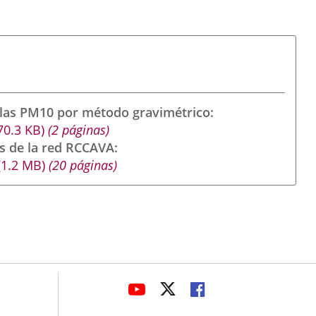
ulas PM10 por método gravimétrico
70.3
KB
)
(2 páginas)
s de la red RCCAVA
(1.2
MB
)
(20 páginas)
avaHeaderSocial
LINK
LINK
LINK
TO
TO
TO