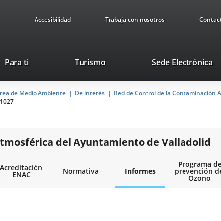
Accesibilidad
Trabaja con nosotros
Contac
This
Li
Para ti
Turismo
Sede Electrónica
link
to
will
ex
rea de Medio Ambiente
De interés
open
Red de Control de la Contaminación A
ap
1027
in
a
pop-
up
tmosférica del Ayuntamiento de Valladolid
window.
Programa d
Acreditación
Normativa
Informes
prevención d
ENAC
Ozono