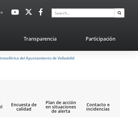
avaHeaderSocial
Link
Link
Link
Search
to
Search
to
to
to
external
external
external
application.
application.
application.
nk
Transparencia
Participación
ternal
tmosférica del Ayuntamiento de Valladolid
plication.
e
Plan de acción
Encuesta de
Contacto e
el
en situaciones
calidad
incidencias
de alerta