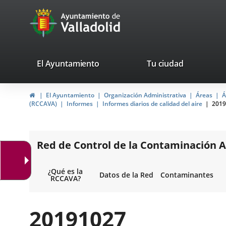
Portal
Jump to content
avaTop
Web
del
Ayuntamiento
valladolid.es
El Ayuntamiento
Tu ciudad
de
Home
El Ayuntamiento
Organización Administrativa
Áreas
Á
Valladolid
(RCCAVA)
Informes
Informes diarios de calidad del aire
2019
Red de Control de la Contaminación A
¿Qué es la
Datos de la Red
Contaminantes
RCCAVA?
20191027