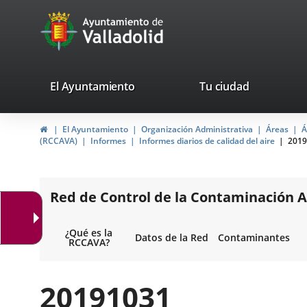
Portal
Jump to content
avaTop
Web
del
Ayuntamiento
valladolid.es
El Ayuntamiento
Tu ciudad
de
Home
El Ayuntamiento
Organización Administrativa
Áreas
Á
Valladolid
(RCCAVA)
Informes
Informes diarios de calidad del aire
2019
Red de Control de la Contaminación A
¿Qué es la
Datos de la Red
Contaminantes
RCCAVA?
20191031