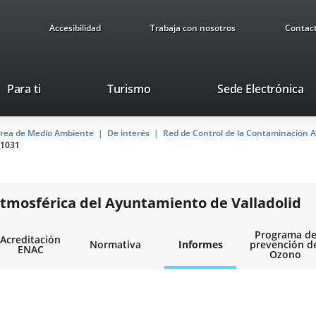
Accesibilidad
Trabaja con nosotros
Contac
This
Li
Para ti
Turismo
Sede Electrónica
link
to
will
ex
rea de Medio Ambiente
De interés
open
Red de Control de la Contaminación A
ap
1031
in
a
pop-
up
tmosférica del Ayuntamiento de Valladolid
window.
Programa d
Acreditación
Normativa
Informes
prevención d
ENAC
Ozono