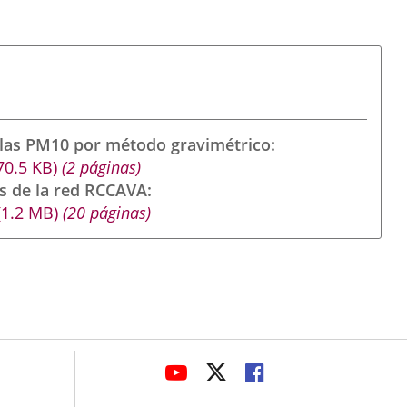
ulas PM10 por método gravimétrico
70.5
KB
)
(2 páginas)
s de la red RCCAVA
(1.2
MB
)
(20 páginas)
avaHeaderSocial
LINK
LINK
LINK
TO
TO
TO