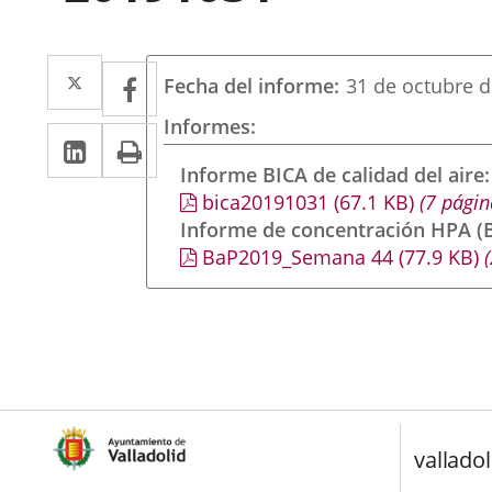
Twitter
Enlace
Facebook
Enlace
Fecha del informe
31 de octubre 
a
a
Informes
Linkedin
Enlace
Print
una
una
a
Informe BICA de calidad del aire
aplicación
aplicación
bica20191031
(67.1
KB
)
(7 págin
una
externa.
externa.
Informe de concentración HPA (B
aplicación
BaP2019_Semana 44
(77.9
KB
)
(
externa.
valladol