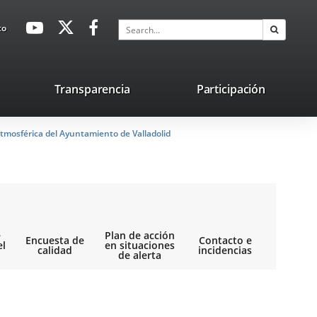
avaHeaderSocial
Link
Link
Link
Search
to
Search
to
to
to
external
external
external
application.
application.
application.
nk
Transparencia
Participación
ternal
tmosférica del Ayuntamiento de Valladolid
plication.
e
Plan de acción
Encuesta de
Contacto e
el
en situaciones
calidad
incidencias
de alerta