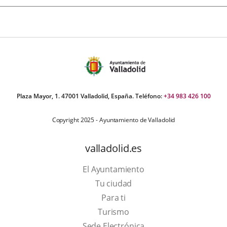
Plaza Mayor, 1. 47001 Valladolid, España. Teléfono:
+34 983 426 100
Copyright 2025 - Ayuntamiento de Valladolid
valladolid.es
El Ayuntamiento
Tu ciudad
Para ti
This
Turismo
link
Link
Sede Electrónica