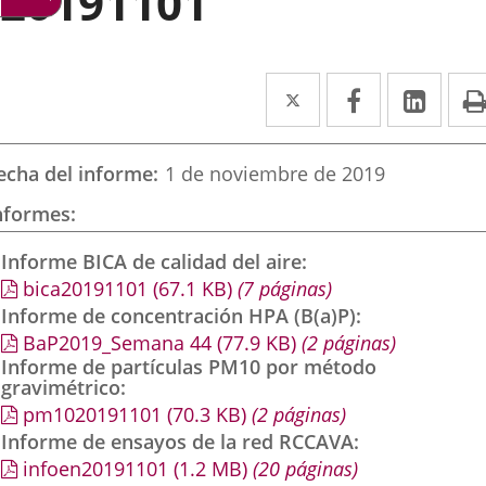
20191101
Twitter
Enlace
Facebook
Enlace
Link
Enla
a
a
a
una
una
una
echa del informe
1 de noviembre de 2019
aplicación
aplicación
aplic
nformes
externa.
externa.
exte
Informe BICA de calidad del aire
bica20191101
(67.1
KB
)
(7 páginas)
Informe de concentración HPA (B(a)P)
BaP2019_Semana 44
(77.9
KB
)
(2 páginas)
Informe de partículas PM10 por método
gravimétrico
pm1020191101
(70.3
KB
)
(2 páginas)
Informe de ensayos de la red RCCAVA
infoen20191101
(1.2
MB
)
(20 páginas)