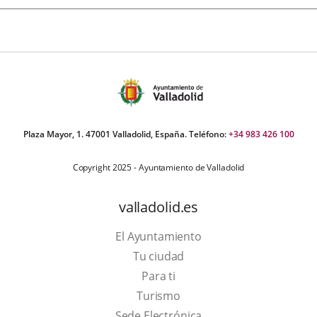
Plaza Mayor, 1. 47001 Valladolid, España. Teléfono:
+34 983 426 100
Copyright 2025 - Ayuntamiento de Valladolid
valladolid.es
El Ayuntamiento
Tu ciudad
Para ti
This
Turismo
link
Link
Sede Electrónica