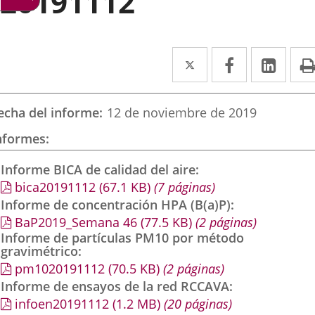
20191112
Twitter
Enlace
Facebook
Enlace
Link
Enla
a
a
a
una
una
una
echa del informe
12 de noviembre de 2019
aplicación
aplicación
aplic
nformes
externa.
externa.
exte
Informe BICA de calidad del aire
bica20191112
(67.1
KB
)
(7 páginas)
Informe de concentración HPA (B(a)P)
BaP2019_Semana 46
(77.5
KB
)
(2 páginas)
Informe de partículas PM10 por método
gravimétrico
pm1020191112
(70.5
KB
)
(2 páginas)
Informe de ensayos de la red RCCAVA
infoen20191112
(1.2
MB
)
(20 páginas)