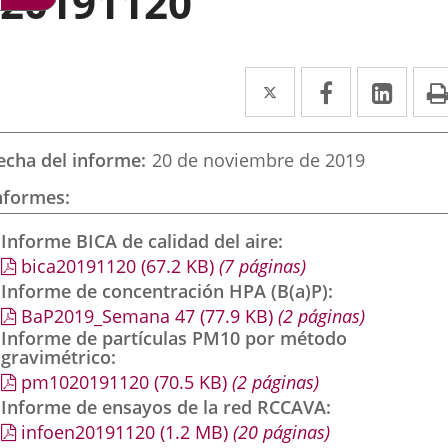
20191120
Twitter
Enlace
Facebook
Enlace
Link
Enla
a
a
a
una
una
una
echa del informe
20 de noviembre de 2019
aplicación
aplicación
aplic
nformes
externa.
externa.
exte
Informe BICA de calidad del aire
bica20191120
(67.2
KB
)
(7 páginas)
Informe de concentración HPA (B(a)P)
BaP2019_Semana 47
(77.9
KB
)
(2 páginas)
Informe de partículas PM10 por método
gravimétrico
pm1020191120
(70.5
KB
)
(2 páginas)
Informe de ensayos de la red RCCAVA
infoen20191120
(1.2
MB
)
(20 páginas)