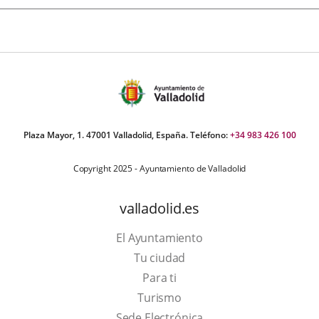
Plaza Mayor, 1. 47001 Valladolid, España. Teléfono:
+34 983 426 100
Copyright 2025 - Ayuntamiento de Valladolid
valladolid.es
El Ayuntamiento
Tu ciudad
Para ti
This
Turismo
link
Link
Sede Electrónica