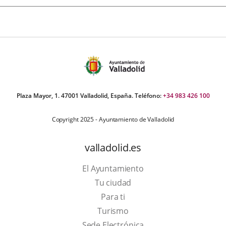
Plaza Mayor, 1. 47001 Valladolid, España. Teléfono:
+34 983 426 100
Copyright 2025 - Ayuntamiento de Valladolid
valladolid.es
El Ayuntamiento
Tu ciudad
Para ti
This
Turismo
link
Link
Sede Electrónica