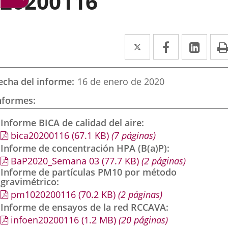
20200116
Twitter
Enlace
Facebook
Enlace
Link
Enla
a
a
a
una
una
una
echa del informe
16 de enero de 2020
aplicación
aplicación
aplic
nformes
externa.
externa.
exte
Informe BICA de calidad del aire
bica20200116
(67.1
KB
)
(7 páginas)
Informe de concentración HPA (B(a)P)
BaP2020_Semana 03
(77.7
KB
)
(2 páginas)
Informe de partículas PM10 por método
gravimétrico
pm1020200116
(70.2
KB
)
(2 páginas)
Informe de ensayos de la red RCCAVA
infoen20200116
(1.2
MB
)
(20 páginas)