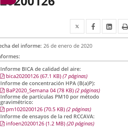
20200126
Twitter
Enlace
Facebook
Enlace
Link
Enla
a
a
a
una
una
una
echa del informe
26 de enero de 2020
aplicación
aplicación
aplic
nformes
externa.
externa.
exte
Informe BICA de calidad del aire
bica20200126
(67.1
KB
)
(7 páginas)
Informe de concentración HPA (B(a)P)
BaP2020_Semana 04
(78
KB
)
(2 páginas)
Informe de partículas PM10 por método
gravimétrico
pm1020200126
(70.5
KB
)
(2 páginas)
Informe de ensayos de la red RCCAVA
infoen20200126
(1.2
MB
)
(20 páginas)