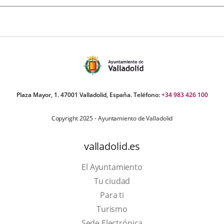
Plaza Mayor, 1. 47001 Valladolid, España. Teléfono:
+34 983 426 100
Copyright 2025 - Ayuntamiento de Valladolid
valladolid.es
El Ayuntamiento
Tu ciudad
Para ti
This
Turismo
link
Link
Sede Electrónica