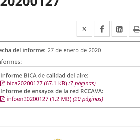
20200127
Twitter
Enlace
Facebook
Enlace
Link
Enla
a
a
a
una
una
una
echa del informe
27 de enero de 2020
aplicación
aplicación
aplic
nformes
externa.
externa.
exte
Informe BICA de calidad del aire
bica20200127
(67.1
KB
)
(7 páginas)
Informe de ensayos de la red RCCAVA
infoen20200127
(1.2
MB
)
(20 páginas)