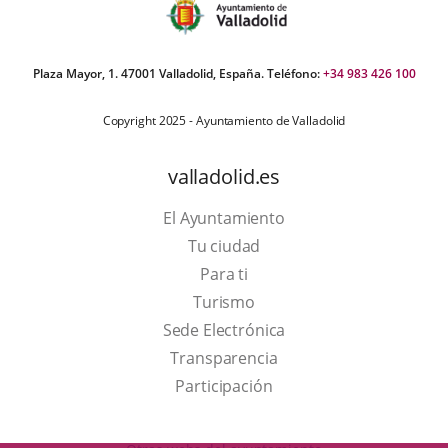
Plaza Mayor, 1. 47001 Valladolid, España. Teléfono:
+34 983 426 100
Copyright 2025 - Ayuntamiento de Valladolid
valladolid.es
El Ayuntamiento
Tu ciudad
Para ti
This
Turismo
link
Link
Sede Electrónica
will
to
Transparencia
open
external
Participación
in
application.
a