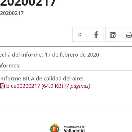
20200217
20200217
Twitter
Enlace
Facebook
Enlace
Link
Enla
a
a
a
una
una
una
echa del informe
17 de febrero de 2020
aplicación
aplicación
aplic
nformes
externa.
externa.
exte
Informe BICA de calidad del aire
bica20200217
(64.9
KB
)
(7 páginas)