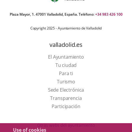
Plaza Mayor, 1. 47001 Valladolid, España. Teléfono:
+34 983 426 100
Copyright 2025 - Ayuntamiento de Valladolid
valladolid.es
El Ayuntamiento
Tu ciudad
Para ti
This
Turismo
link
Link
Sede Electrónica
will
to
Transparencia
open
external
Participación
in
application.
a
Otras webs del ayuntamiento
Use of cookies
pop-