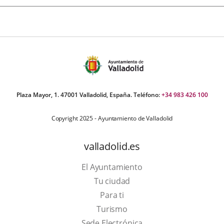
Plaza Mayor, 1. 47001 Valladolid, España. Teléfono:
+34 983 426 100
Copyright 2025 - Ayuntamiento de Valladolid
valladolid.es
El Ayuntamiento
Tu ciudad
Para ti
This
Turismo
link
Link
Sede Electrónica