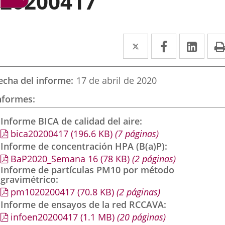
20200417
Twitter
Enlace
Facebook
Enlace
Link
Enla
a
a
a
una
una
una
echa del informe
17 de abril de 2020
aplicación
aplicación
aplic
nformes
externa.
externa.
exte
Informe BICA de calidad del aire
bica20200417
(196.6
KB
)
(7 páginas)
Informe de concentración HPA (B(a)P)
BaP2020_Semana 16
(78
KB
)
(2 páginas)
Informe de partículas PM10 por método
gravimétrico
pm1020200417
(70.8
KB
)
(2 páginas)
Informe de ensayos de la red RCCAVA
infoen20200417
(1.1
MB
)
(20 páginas)