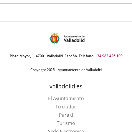
Plaza Mayor, 1. 47001 Valladolid, España. Teléfono:
+34 983 426 100
Copyright 2025 - Ayuntamiento de Valladolid
valladolid.es
El Ayuntamiento
Tu ciudad
Para ti
This
Turismo
link
Link
Sede Electrónica