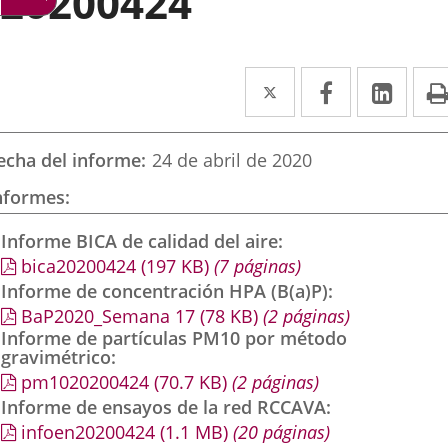
20200424
Twitter
Enlace
Facebook
Enlace
Link
Enla
a
a
a
una
una
una
echa del informe
24 de abril de 2020
aplicación
aplicación
aplic
nformes
externa.
externa.
exte
Informe BICA de calidad del aire
bica20200424
(197
KB
)
(7 páginas)
Informe de concentración HPA (B(a)P)
BaP2020_Semana 17
(78
KB
)
(2 páginas)
Informe de partículas PM10 por método
gravimétrico
pm1020200424
(70.7
KB
)
(2 páginas)
Informe de ensayos de la red RCCAVA
infoen20200424
(1.1
MB
)
(20 páginas)