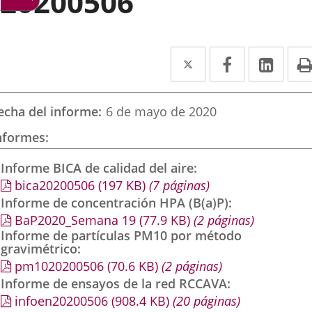
20200506
Twitter
Enlace
Facebook
Enlace
Link
Enla
a
a
a
una
una
una
echa del informe
6 de mayo de 2020
aplicación
aplicación
aplic
nformes
externa.
externa.
exte
Informe BICA de calidad del aire
bica20200506
(197
KB
)
(7 páginas)
Informe de concentración HPA (B(a)P)
BaP2020_Semana 19
(77.9
KB
)
(2 páginas)
Informe de partículas PM10 por método
gravimétrico
pm1020200506
(70.6
KB
)
(2 páginas)
Informe de ensayos de la red RCCAVA
infoen20200506
(908.4
KB
)
(20 páginas)