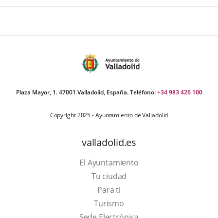
Plaza Mayor, 1. 47001 Valladolid, España. Teléfono:
+34 983 426 100
Copyright 2025 - Ayuntamiento de Valladolid
valladolid.es
El Ayuntamiento
Tu ciudad
Para ti
This
Turismo
link
Link
Sede Electrónica