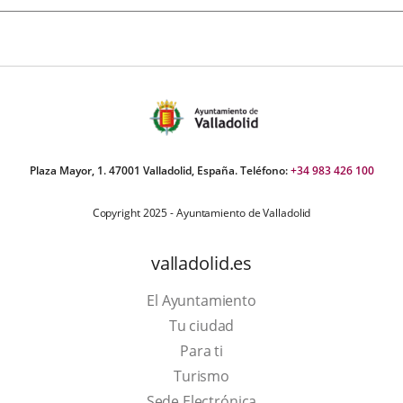
Plaza Mayor, 1. 47001 Valladolid, España. Teléfono:
+34 983 426 100
Copyright 2025 - Ayuntamiento de Valladolid
valladolid.es
El Ayuntamiento
Tu ciudad
Para ti
This
Turismo
link
Link
Sede Electrónica