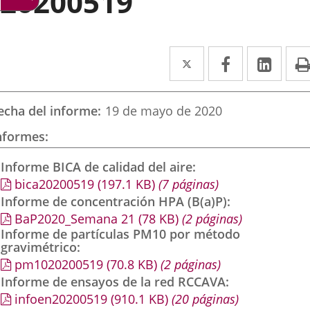
20200519
Twitter
Enlace
Facebook
Enlace
Link
Enla
a
a
a
una
una
una
echa del informe
19 de mayo de 2020
aplicación
aplicación
aplic
nformes
externa.
externa.
exte
Informe BICA de calidad del aire
bica20200519
(197.1
KB
)
(7 páginas)
Informe de concentración HPA (B(a)P)
BaP2020_Semana 21
(78
KB
)
(2 páginas)
Informe de partículas PM10 por método
gravimétrico
pm1020200519
(70.8
KB
)
(2 páginas)
Informe de ensayos de la red RCCAVA
infoen20200519
(910.1
KB
)
(20 páginas)