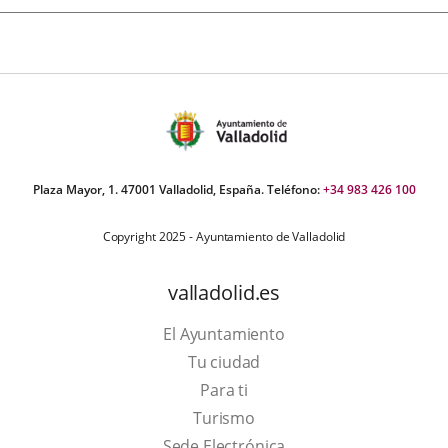
Plaza Mayor, 1. 47001 Valladolid, España. Teléfono:
+34 983 426 100
Copyright 2025 - Ayuntamiento de Valladolid
valladolid.es
El Ayuntamiento
Tu ciudad
Para ti
This
Turismo
link
Link
Sede Electrónica