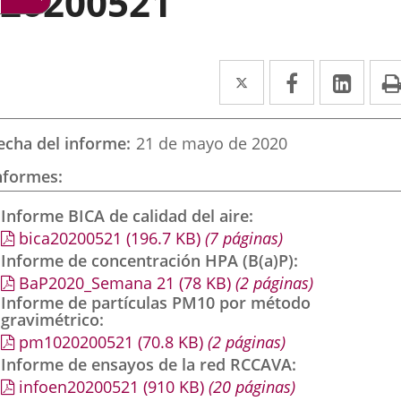
20200521
Twitter
Enlace
Facebook
Enlace
Link
Enla
a
a
a
una
una
una
echa del informe
21 de mayo de 2020
aplicación
aplicación
aplic
nformes
externa.
externa.
exte
Informe BICA de calidad del aire
bica20200521
(196.7
KB
)
(7 páginas)
Informe de concentración HPA (B(a)P)
BaP2020_Semana 21
(78
KB
)
(2 páginas)
Informe de partículas PM10 por método
gravimétrico
pm1020200521
(70.8
KB
)
(2 páginas)
Informe de ensayos de la red RCCAVA
infoen20200521
(910
KB
)
(20 páginas)