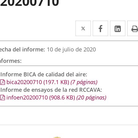
20200710
Twitter
Enlace
Facebook
Enlace
Link
Enla
a
a
a
una
una
una
echa del informe
10 de julio de 2020
aplicación
aplicación
aplic
nformes
externa.
externa.
exte
Informe BICA de calidad del aire
bica20200710
(197.1
KB
)
(7 páginas)
Informe de ensayos de la red RCCAVA
infoen20200710
(908.6
KB
)
(20 páginas)