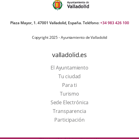
Plaza Mayor, 1. 47001 Valladolid, España. Teléfono:
+34 983 426 100
Copyright 2025 - Ayuntamiento de Valladolid
valladolid.es
El Ayuntamiento
Tu ciudad
Para ti
This
Turismo
link
Link
Sede Electrónica
will
to
Transparencia
open
external
Participación
in
application.
a