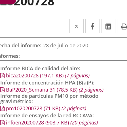
20200728
Twitter
Enlace
Facebook
Enlace
Link
Enla
a
a
a
una
una
una
echa del informe
28 de julio de 2020
aplicación
aplicación
aplic
nformes
externa.
externa.
exte
Informe BICA de calidad del aire
bica20200728
(197.1
KB
)
(7 páginas)
Informe de concentración HPA (B(a)P)
BaP2020_Semana 31
(78.5
KB
)
(2 páginas)
Informe de partículas PM10 por método
gravimétrico
pm1020200728
(71
KB
)
(2 páginas)
Informe de ensayos de la red RCCAVA
infoen20200728
(908.7
KB
)
(20 páginas)