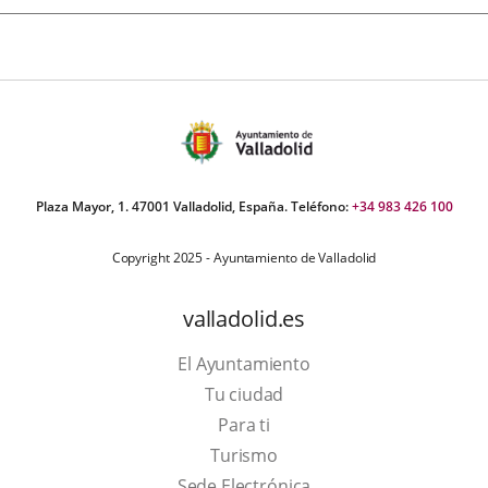
Plaza Mayor, 1. 47001 Valladolid, España. Teléfono:
+34 983 426 100
Copyright 2025 - Ayuntamiento de Valladolid
valladolid.es
El Ayuntamiento
Tu ciudad
Para ti
This
Turismo
link
Link
Sede Electrónica