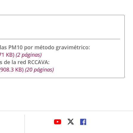
ulas PM10 por método gravimétrico
71
KB
)
(2 páginas)
s de la red RCCAVA
(908.3
KB
)
(20 páginas)
avaHeaderSocial
LINK
LINK
LINK
TO
TO
TO