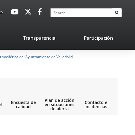
avaHeaderSocial
Link
Link
Link
Search
to
Search
to
to
to
external
external
external
application.
application.
application.
nk
Transparencia
Participación
ternal
tmosférica del Ayuntamiento de Valladolid
plication.
e
Plan de acción
Encuesta de
Contacto e
el
en situaciones
calidad
incidencias
de alerta