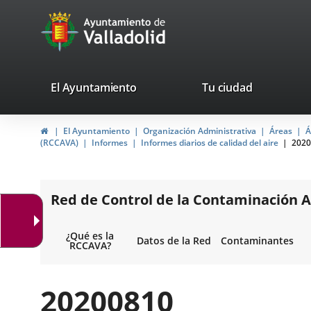
Portal
Jump to content
avaTop
Web
del
Ayuntamiento
valladolid.es
El Ayuntamiento
Tu ciudad
de
Home
El Ayuntamiento
Organización Administrativa
Áreas
Á
Valladolid
(RCCAVA)
Informes
Informes diarios de calidad del aire
2020
Red de Control de la Contaminación A
¿Qué es la
Datos de la Red
Contaminantes
RCCAVA?
20200810