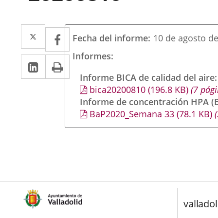
Twitter
Enlace
Facebook
Enlace
Fecha del informe
10 de agosto d
a
a
Informes
Linkedin
Enlace
Print
una
una
a
Informe BICA de calidad del aire
aplicación
aplicación
bica20200810
(196.8
KB
)
(7 pági
una
externa.
externa.
Informe de concentración HPA (B
aplicación
BaP2020_Semana 33
(78.1
KB
)
(
externa.
valladol