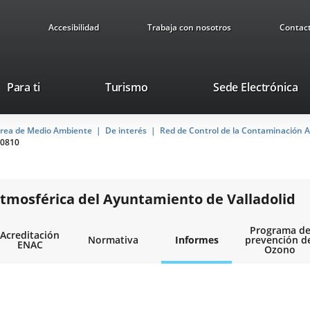
Accesibilidad
Trabaja con nosotros
Contac
This
Li
Para ti
Turismo
Sede Electrónica
link
to
will
ex
rea de Medio Ambiente
De interés
open
Red de Control de la Contaminación A
ap
0810
in
a
pop-
up
tmosférica del Ayuntamiento de Valladolid
window.
Programa d
Acreditación
Normativa
Informes
prevención d
ENAC
Ozono