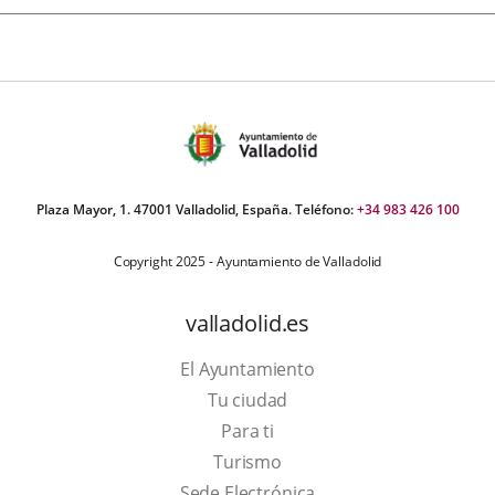
Plaza Mayor, 1. 47001 Valladolid, España. Teléfono:
+34 983 426 100
Copyright 2025 - Ayuntamiento de Valladolid
valladolid.es
El Ayuntamiento
Tu ciudad
Para ti
This
Turismo
link
Link
Sede Electrónica