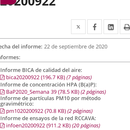
20200922
Twitter
Enlace
Facebook
Enlace
Link
Enla
a
a
a
una
una
una
echa del informe
22 de septiembre de 2020
aplicación
aplicación
aplic
nformes
externa.
externa.
exte
Informe BICA de calidad del aire
bica20200922
(196.7
KB
)
(7 páginas)
Informe de concentración HPA (B(a)P)
BaP2020_Semana 39
(78.5
KB
)
(2 páginas)
Informe de partículas PM10 por método
gravimétrico
pm1020200922
(70.8
KB
)
(2 páginas)
Informe de ensayos de la red RCCAVA
infoen20200922
(911.2
KB
)
(20 páginas)