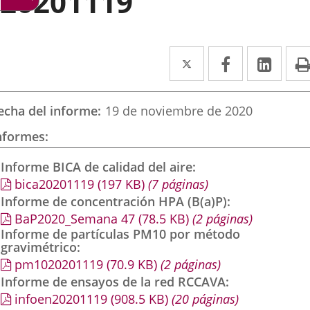
20201119
Twitter
Enlace
Facebook
Enlace
Link
Enla
a
a
a
una
una
una
echa del informe
19 de noviembre de 2020
aplicación
aplicación
aplic
nformes
externa.
externa.
exte
Informe BICA de calidad del aire
bica20201119
(197
KB
)
(7 páginas)
Informe de concentración HPA (B(a)P)
BaP2020_Semana 47
(78.5
KB
)
(2 páginas)
Informe de partículas PM10 por método
gravimétrico
pm1020201119
(70.9
KB
)
(2 páginas)
Informe de ensayos de la red RCCAVA
infoen20201119
(908.5
KB
)
(20 páginas)