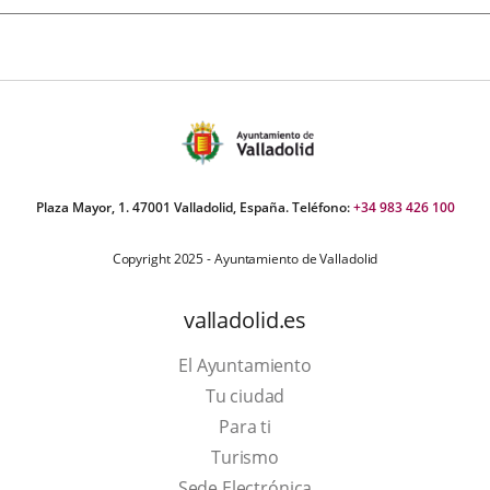
Plaza Mayor, 1. 47001 Valladolid, España. Teléfono:
+34 983 426 100
Copyright 2025 - Ayuntamiento de Valladolid
valladolid.es
El Ayuntamiento
Tu ciudad
Para ti
This
Turismo
link
Link
Sede Electrónica