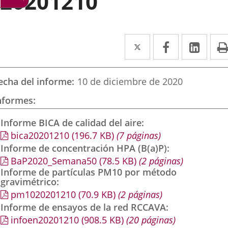
20201210
Twitter
Enlace
Facebook
Enlace
Link
Enla
a
a
a
una
una
una
echa del informe
10 de diciembre de 2020
aplicación
aplicación
aplic
nformes
externa.
externa.
exte
Informe BICA de calidad del aire
bica20201210
(196.7
KB
)
(7 páginas)
Informe de concentración HPA (B(a)P)
BaP2020_Semana50
(78.5
KB
)
(2 páginas)
Informe de partículas PM10 por método
gravimétrico
pm1020201210
(70.9
KB
)
(2 páginas)
Informe de ensayos de la red RCCAVA
infoen20201210
(908.5
KB
)
(20 páginas)