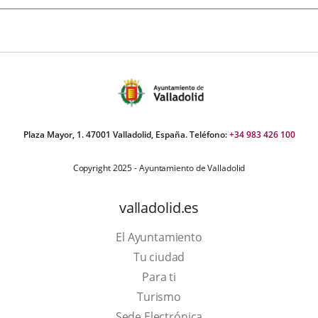
Plaza Mayor, 1. 47001 Valladolid, España. Teléfono:
+34 983 426 100
Copyright 2025 - Ayuntamiento de Valladolid
valladolid.es
El Ayuntamiento
Tu ciudad
Para ti
This
Turismo
link
Link
Sede Electrónica