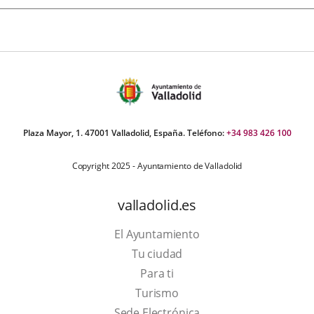
Plaza Mayor, 1. 47001 Valladolid, España. Teléfono:
+34 983 426 100
Copyright 2025 - Ayuntamiento de Valladolid
valladolid.es
El Ayuntamiento
Tu ciudad
Para ti
This
Turismo
link
Link
Sede Electrónica