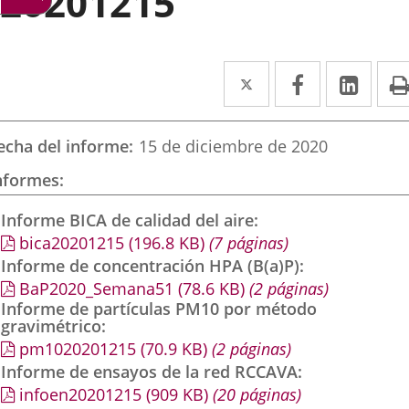
20201215
Twitter
Enlace
Facebook
Enlace
Link
Enla
a
a
a
una
una
una
echa del informe
15 de diciembre de 2020
aplicación
aplicación
aplic
nformes
externa.
externa.
exte
Informe BICA de calidad del aire
bica20201215
(196.8
KB
)
(7 páginas)
Informe de concentración HPA (B(a)P)
BaP2020_Semana51
(78.6
KB
)
(2 páginas)
Informe de partículas PM10 por método
gravimétrico
pm1020201215
(70.9
KB
)
(2 páginas)
Informe de ensayos de la red RCCAVA
infoen20201215
(909
KB
)
(20 páginas)