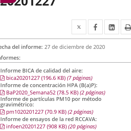
20201227
Twitter
Enlace
Facebook
Enlace
Link
Enla
a
a
a
una
una
una
echa del informe
27 de diciembre de 2020
aplicación
aplicación
aplic
nformes
externa.
externa.
exte
Informe BICA de calidad del aire
bica20201227
(196.6
KB
)
(7 páginas)
Informe de concentración HPA (B(a)P)
BaP2020_Semana52
(78.5
KB
)
(2 páginas)
Informe de partículas PM10 por método
gravimétrico
pm1020201227
(70.9
KB
)
(2 páginas)
Informe de ensayos de la red RCCAVA
infoen20201227
(908
KB
)
(20 páginas)