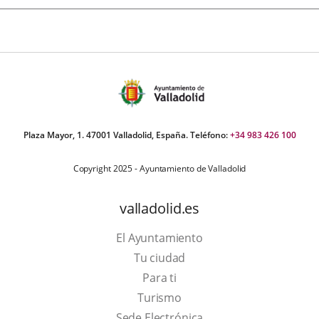
Plaza Mayor, 1. 47001 Valladolid, España. Teléfono:
+34 983 426 100
Copyright 2025 - Ayuntamiento de Valladolid
valladolid.es
El Ayuntamiento
Tu ciudad
Para ti
This
Turismo
link
Link
Sede Electrónica