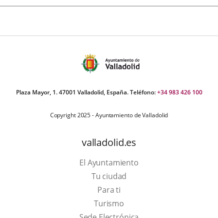
Plaza Mayor, 1. 47001 Valladolid, España. Teléfono:
+34 983 426 100
Copyright 2025 - Ayuntamiento de Valladolid
valladolid.es
El Ayuntamiento
Tu ciudad
Para ti
This
Turismo
link
Link
Sede Electrónica