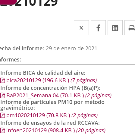
20210129
Twitter
Enlace
Facebook
Enlace
Link
Enla
a
a
a
una
una
una
echa del informe
29 de enero de 2021
aplicación
aplicación
aplic
nformes
externa.
externa.
exte
Informe BICA de calidad del aire
bica20210129
(196.6
KB
)
(7 páginas)
Informe de concentración HPA (B(a)P)
BaP2021_Semana 04
(70.1
KB
)
(2 páginas)
Informe de partículas PM10 por método
gravimétrico
pm1020210129
(70.8
KB
)
(2 páginas)
Informe de ensayos de la red RCCAVA
infoen20210129
(908.4
KB
)
(20 páginas)