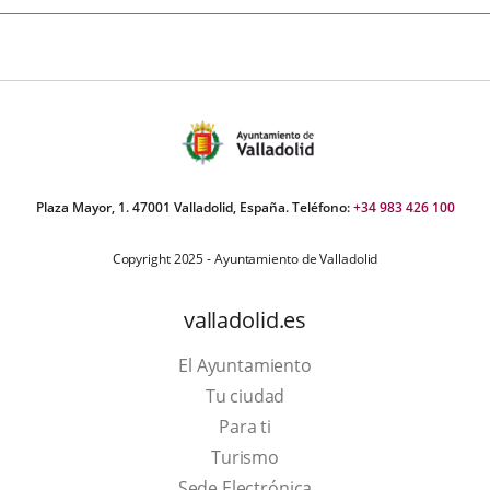
Plaza Mayor, 1. 47001 Valladolid, España. Teléfono:
+34 983 426 100
Copyright 2025 - Ayuntamiento de Valladolid
valladolid.es
El Ayuntamiento
Tu ciudad
Para ti
This
Turismo
link
Link
Sede Electrónica