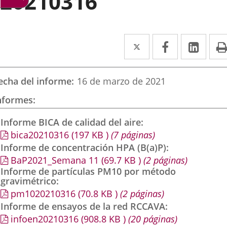
20210316
Twitter
Enlace
Facebook
Enlace
Link
Enla
a
a
a
una
una
una
echa del informe
16 de marzo de 2021
aplicación
aplicación
aplic
nformes
externa.
externa.
exte
Informe BICA de calidad del aire
bica20210316
(197
KB
)
(7 páginas)
Informe de concentración HPA (B(a)P)
BaP2021_Semana 11
(69.7
KB
)
(2 páginas)
Informe de partículas PM10 por método
gravimétrico
pm1020210316
(70.8
KB
)
(2 páginas)
Informe de ensayos de la red RCCAVA
infoen20210316
(908.8
KB
)
(20 páginas)