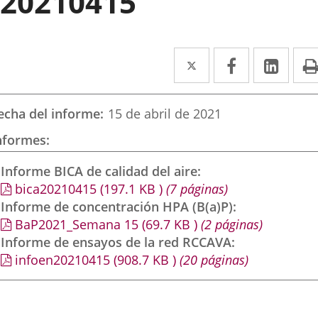
20210415
Twitter
Enlace
Facebook
Enlace
Link
Enla
a
a
a
una
una
una
echa del informe
15 de abril de 2021
aplicación
aplicación
aplic
nformes
externa.
externa.
exte
Informe BICA de calidad del aire
bica20210415
(197.1
KB
)
(7 páginas)
Informe de concentración HPA (B(a)P)
BaP2021_Semana 15
(69.7
KB
)
(2 páginas)
Informe de ensayos de la red RCCAVA
infoen20210415
(908.7
KB
)
(20 páginas)