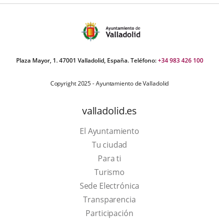
Plaza Mayor, 1. 47001 Valladolid, España. Teléfono:
+34 983 426 100
Copyright 2025 - Ayuntamiento de Valladolid
valladolid.es
El Ayuntamiento
Tu ciudad
Para ti
This
Turismo
link
Link
Sede Electrónica
will
to
Transparencia
open
external
Participación